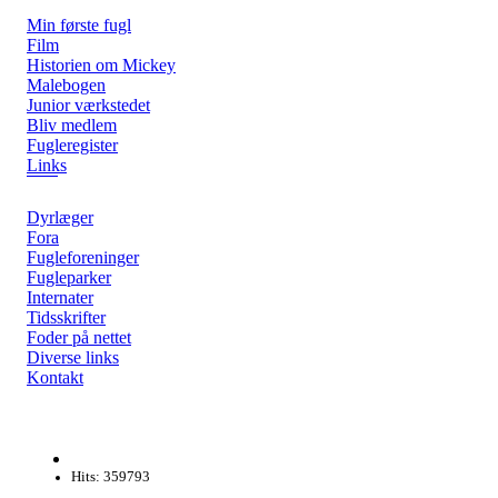
Min første fugl
Film
Historien om Mickey
Malebogen
Junior værkstedet
Bliv medlem
Fugleregister
Links
Dyrlæger
Fora
Fugleforeninger
Fugleparker
Internater
Tidsskrifter
Foder på nettet
Diverse links
Kontakt
Hits: 359793