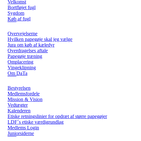
Velkomst
Bortfløjet fugl
Sygdom
Køb af fugl
Overvejelserne
Hvilken papegøje skal jeg vælge
Jura om køb af kæledyr
Overdragelses aftale
Papegøje træning
Omplacering
Vingeklipning
Om DaTa
Bestyrelsen
Medlemsfordele
Mission & Vision
Vedtægter
Kalenderen
Etiske retningslinier for opdræt af større papegøjer
LDF´s etiske værdigrundlag
Medlems Login
Juniorsiderne