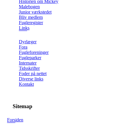
Historien om Mickey
Malebogen
Junior værkstedet
Bliv medlem
Fugleregister
Links
Dyrlæger
Fora
Fugleforeninger
Fugleparker
Internater
Tidsskrifter
Foder på nettet
Diverse links
Kontakt
Sitemap
Forsiden