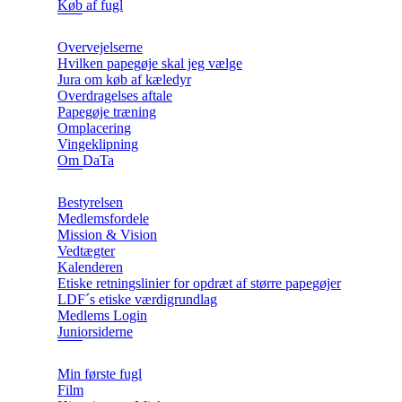
Køb af fugl
Overvejelserne
Hvilken papegøje skal jeg vælge
Jura om køb af kæledyr
Overdragelses aftale
Papegøje træning
Omplacering
Vingeklipning
Om DaTa
Bestyrelsen
Medlemsfordele
Mission & Vision
Vedtægter
Kalenderen
Etiske retningslinier for opdræt af større papegøjer
LDF´s etiske værdigrundlag
Medlems Login
Juniorsiderne
Min første fugl
Film