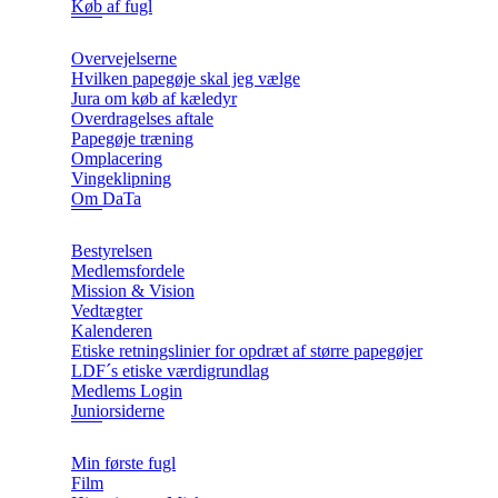
Køb af fugl
Overvejelserne
Hvilken papegøje skal jeg vælge
Jura om køb af kæledyr
Overdragelses aftale
Papegøje træning
Omplacering
Vingeklipning
Om DaTa
Bestyrelsen
Medlemsfordele
Mission & Vision
Vedtægter
Kalenderen
Etiske retningslinier for opdræt af større papegøjer
LDF´s etiske værdigrundlag
Medlems Login
Juniorsiderne
Min første fugl
Film