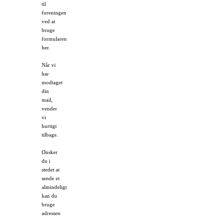
til
foreningen
ved at
bruge
formularen
her.
Når vi
har
modtaget
din
mail,
vender
vi
hurtigt
tilbage.
Ønsker
du i
stedet at
sende et
almindeligt brev,
kan du
bruge
adressen