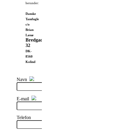
herunder:
Danske
Tamfugle
c/o
Brian
Lænø
Bredgade
32
DK-
8560
Kolind
Navn
E-mail
Telefon