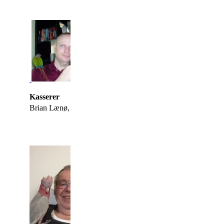
Kasserer
Besty
Brian Lænø, Kolind
Marianne Thann