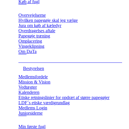
Køb af fugl
Overvejelserne
Hvilken papegøje skal jeg vælge
Jura om køb af kæledyr
Overdragelses aftale
Papegøje træning
Omplacering
Vingeklipning
Om DaTa
Bestyrelsen
Medlemsfordele
Mission & Vision
Vedtægter
Kalenderen
Etiske retningslinier for opdræt af større papegøjer
LDF´s etiske værdigrundlag
Medlems Login
Juniorsiderne
Min første fugl