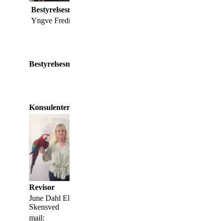
Bestyrelsesmedlem
Besty
Yngve Fredriksen
B
Bestyrelsesmedlem
Konsulenter
Revisor
Revi
June Dahl Elkjær, Lille
Skensved
mail: