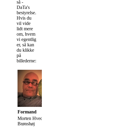
så -
DaTa's
bestyrelse.
Hvis du
vil vide
lidt mere
om, hvem
vi egentlig
er, så kan
du klikke
på
billederne:
Formand
Morten Hvedsteen,
Bent 
Brønshøj