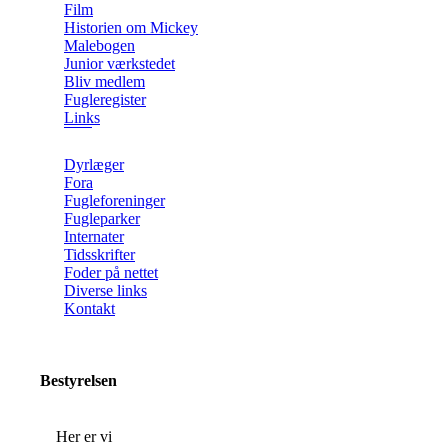
Film
Historien om Mickey
Malebogen
Junior værkstedet
Bliv medlem
Fugleregister
Links
Dyrlæger
Fora
Fugleforeninger
Fugleparker
Internater
Tidsskrifter
Foder på nettet
Diverse links
Kontakt
Bestyrelsen
Her er vi